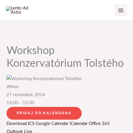
Preskočiť
na
obsah
Workshop
Konzervatórium Tolstého
When
27 novembra, 2024
14:00 - 15:30
PRIDAJ DO KALENDÁRA
Download ICS
Google Calendar
iCalendar
Office 365
Outlook Live