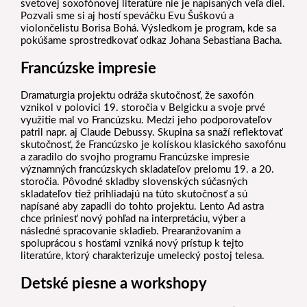
svetovej soxofónovej literatúre nie je napísaných veľa diel.
Pozvali sme si aj hostí speváčku Evu Šuškovú a
violončelistu Borisa Bohá. Výsledkom je program, kde sa
pokúšame sprostredkovať odkaz Johana Sebastiana Bacha.
Francúzske impresie
Dramaturgia projektu odráža skutočnosť, že saxofón
vznikol v polovici 19. storočia v Belgicku a svoje prvé
využitie mal vo Francúzsku. Medzi jeho podporovateľov
patril napr. aj Claude Debussy. Skupina sa snaží reflektovať
skutočnosť, že Francúzsko je kolískou klasického saxofónu
a zaradilo do svojho programu Francúzske impresie
významných francúzskych skladateľov prelomu 19. a 20.
storočia. Pôvodné skladby slovenských súčasných
skladateľov tiež prihliadajú na túto skutočnosť a sú
napísané aby zapadli do tohto projektu. Lento Ad astra
chce priniesť nový pohľad na interpretáciu, výber a
následné spracovanie skladieb. Prearanžovaním a
spoluprácou s hosťami vzniká nový prístup k tejto
literatúre, ktorý charakterizuje umelecký postoj telesa.
Detské piesne a workshopy