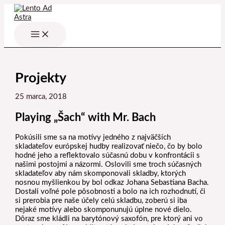
Preskočiť
na
obsah
Projekty
25 marca, 2018
Playing „Šach“ with Mr. Bach
Pokúsili sme sa na motívy jedného z najväčších
skladateľov európskej hudby realizovať niečo, čo by bolo
hodné jeho a reflektovalo súčasnú dobu v konfrontácii s
našimi postojmi a názormi. Oslovili sme troch súčasných
skladateľov aby nám skomponovali skladby, ktorých
nosnou myšlienkou by bol odkaz Johana Sebastiana Bacha.
Dostali voľné pole pôsobnosti a bolo na ich rozhodnutí, či
si prerobia pre naše účely celú skladbu, zoberú si iba
nejaké motívy alebo skomponunujú úplne nové dielo.
Dôraz sme kládli na barytónový saxofón, pre ktorý ani vo