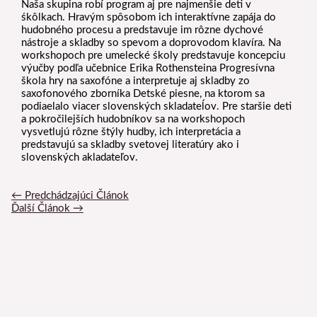
Naša skupina robí program aj pre najmenšie deti v
śkôlkach. Hravým spôsobom ich interaktívne zapája do
hudobného procesu a predstavuje im rôzne dychové
nástroje a skladby so spevom a doprovodom klavíra. Na
workshopoch pre umelecké śkoly predstavuje koncepciu
výučby podľa učebnice Erika Rothensteina Progresívna
škola hry na saxofóne a interpretuje aj skladby zo
saxofonového zborníka Detské piesne, na ktorom sa
podiaelalo viacer slovenských skladateĺov. Pre staršie deti
a pokročilejších hudobníkov sa na workshopoch
vysvetlujú rôzne štýly hudby, ich interpretácia a
predstavujú sa skladby svetovej literatúry ako i
slovenských akladateľov.
←
Predchádzajúci Článok
Ďalší Článok
→