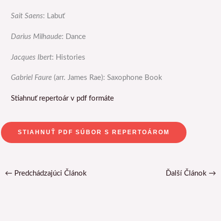
Sait Saens
: Labuť
Darius Milhaude
: Dance
Jacques Ibert
: Histories
Gabriel Faure
(arr. James Rae): Saxophone Book
Stiahnuť repertoár v pdf formáte
STIAHNUŤ PDF SÚBOR S REPERTOÁROM
←
Predchádzajúci Článok
Ďalší Článok
→