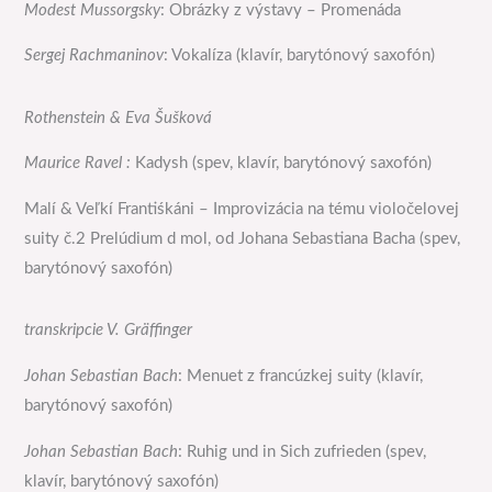
Modest Mussorgsky
: Obrázky z výstavy – Promenáda
Sergej Rachmaninov
: Vokalíza (klavír, barytónový saxofón)
Rothenstein & Eva Šušková
Maurice Ravel :
Kadysh (spev, klavír, barytónový saxofón)
Malí & Veľkí Frantiśkáni – Improvizácia na tému violočelovej
suity č.2 Prelúdium d mol, od Johana Sebastiana Bacha (spev,
barytónový saxofón)
transkripcie V. Gräffinger
Johan Sebastian Bach
: Menuet z francúzkej suity (klavír,
barytónový saxofón)
Johan Sebastian Bach
: Ruhig und in Sich zufrieden (spev,
klavír, barytónový saxofón)