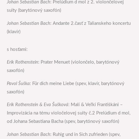
Johan Sebastian Bach
: Prelúdium d mol z 2. violončelovej
suity (barytónový saxofón)
Johan Sebastian Bach
: Andante 2.časť z Talianskeho koncertu
(klavír)
s hosťami:
Erik Rothenstein
: Prater Menuet (violončelo, barytónový
saxofón)
Pavol Šuška:
Für dich meine Liebe (spev, klavír, barytónový
saxofón)
Erik Rothenstein & Eva Šušková
: Malí & Veľkí Frantiśkáni –
Improvizácia na tému violočelovej suity č.2 Prelúdium d mol,
od Johana Sebastiana Bacha (spev, barytónový saxofón)
Johan Sebastian Bach
: Ruhig und in Sich zufrieden (spev,