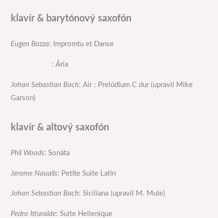
klavír & barytónový saxofón
Eugen Bozza
: Impromtu et Danse
: Ária
Johan Sebastian Bach
: Air : Prelúdium C dur (upravil Mike
Garson)
klavír & altový saxofón
Phil Woods
: Sonáta
Jerome Nauails
: Petite Suite Latin
Johan Sebastian Bach
: Siciliana (upravil M. Mule)
Pedro Itturalde
: Suite Hellenique