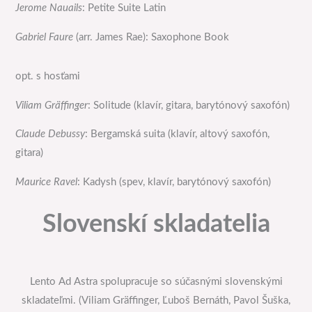
Jerome Nauails
: Petite Suite Latin
Gabriel Faure
(arr. James Rae): Saxophone Book
opt. s hosťami
Viliam Gräffinger
: Solitude (klavír, gitara, barytónový saxofón)
Claude Debussy
: Bergamská suita (klavír, altový saxofón,
gitara)
Maurice Ravel
: Kadysh (spev, klavír, barytónový saxofón)
Slovenskí skladatelia
Lento Ad Astra spolupracuje so súčasnými slovenskými
skladateľmi. (Viliam Gräffinger, Ľuboš Bernáth, Pavol Šuška,