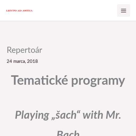
Preskočiť
na
obsah
Repertoár
24 marca, 2018
Tematické programy
Playing „šach“ with Mr.
Bach