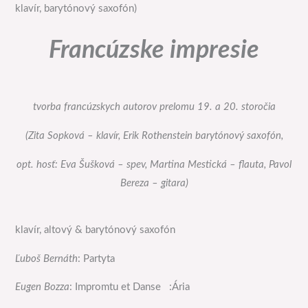
klavír, barytónový saxofón)
Francúzske impresie
tvorba francúzskych autorov prelomu 19. a 20. storočia
(Zita Sopková – klavír, Erik Rothenstein barytónový saxofón,
opt. hosť: Eva Šušková – spev, Martina Mestická – flauta, Pavol
Bereza – gitara)
klavír, altový & barytónový saxofón
Ľuboš Bernáth
: Partyta
Eugen Bozza
: Impromtu et Danse :Ária