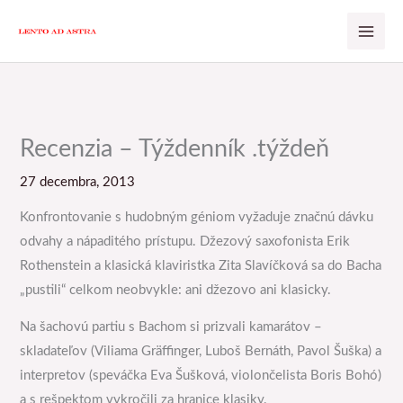
Preskočiť
na
obsah
Recenzia – Týždenník .týždeň
27 decembra, 2013
Konfrontovanie s hudobným géniom vyžaduje značnú dávku
odvahy a nápaditého prístupu. Džezový saxofonista Erik
Rothenstein a klasická klaviristka Zita Slavíčková sa do Bacha
„pustili“ celkom neobvykle: ani džezovo ani klasicky.
Na šachovú partiu s Bachom si prizvali kamarátov –
skladateľov (Viliama Gräffinger, Luboš Bernáth, Pavol Šuška) a
interpretov (speváčka Eva Šušková, violončelista Boris Bohó)
a s rešpektom vykročili za hranice klasiky.