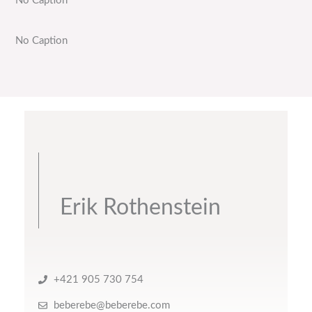
No Caption
No Caption
Erik Rothenstein
+421 905 730 754
beberebe@beberebe.com