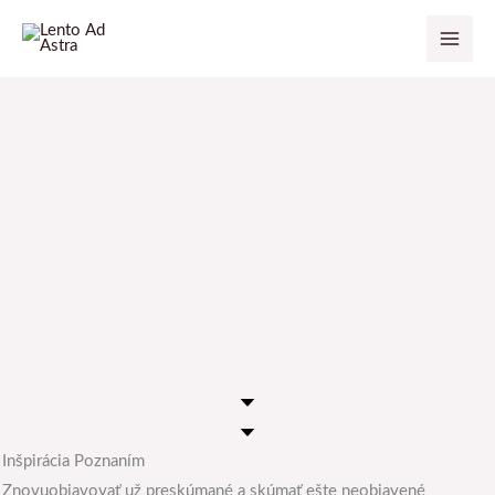
Preskočiť
na
obsah
Domov
Inšpirácia Poznaním
Znovuobjavovať už preskúmané a skúmať ešte neobjavené