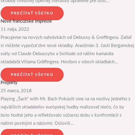
skladby svetovej opernej literatúry upravené pre toto…
PREČÍTAŤ VŠETKO
Nové francúzske impresie
11 mája, 2022
Pracujeme na nových nahrávkách od Debussy & Greffingera. Zatiaľ
si môžete vypočuť dve nové skladby. Aranžmán 3. časti Bergamskej
suity od Claude Debussyho a Solitude od nášho kamaráta
skladateľa Viliama Gräffingera. Hosťom v oboch skladbách…
PREČÍTAŤ VŠETKO
Projekty
25 marca, 2018
Playing „Šach“ with Mr. Bach Pokúsili sme sa na motívy jedného z
najväčších skladateľov európskej hudby realizovať niečo, čo by
bolo hodné jeho a reflektovalo súčasnú dobu v konfrontácii s
našimi postojmi a názormi. Oslovili…