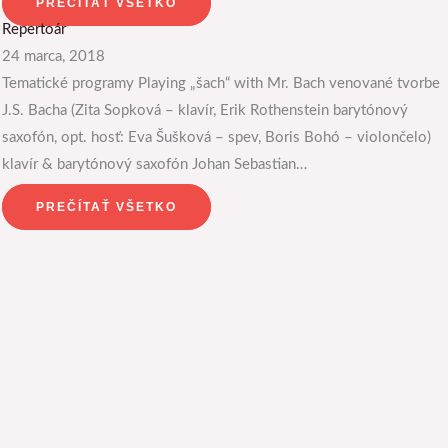
PREČÍTAŤ VŠETKO
Repertoár
24 marca, 2018
Tematické programy Playing „šach“ with Mr. Bach venované tvorbe
J.S. Bacha (Zita Sopková – klavír, Erik Rothenstein barytónový
saxofón, opt. hosť: Eva Šušková – spev, Boris Bohó – violončelo)
klavír & barytónový saxofón Johan Sebastian…
PREČÍTAŤ VŠETKO