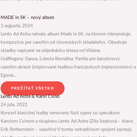
MADE in SK – nový album
3 augusta, 2024
Lento Ad Astra nahralo album Made in SK, na ktorom interpretuje
kompozície pre saxofón od slovenských skladateľov. Obsahuje
skladby napísané na objednávku telesa od Viliama
Gräffingera: Danza, Ľuboša Bernátha: Partita pre barytónový
saxofón aklavír (inšpirované hudbou francúzskych impresionistov) a
Egona…
PREČÍTAŤ VŠETKO
Lento Ad Astra & Karol Csino
24 júla, 2022
Koncert klasickej hudby venovaný fúzii opery so spevákom
Karolom Csinom a skupinou Lento Ad Astra (Zita Sopková – klavír,
Erik Rothenstein – saxofón) V tomto netradičnom spojení zaznejú