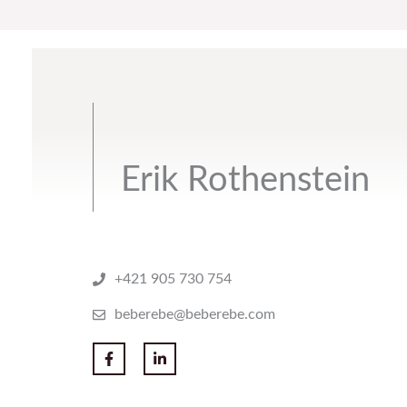
Erik Rothenstein
+421 905 730 754
beberebe@beberebe.com