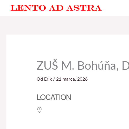
Preskočiť
na
obsah
ZUŠ M. Bohúňa, D
Od
Erik
/
21 marca, 2026
LOCATION