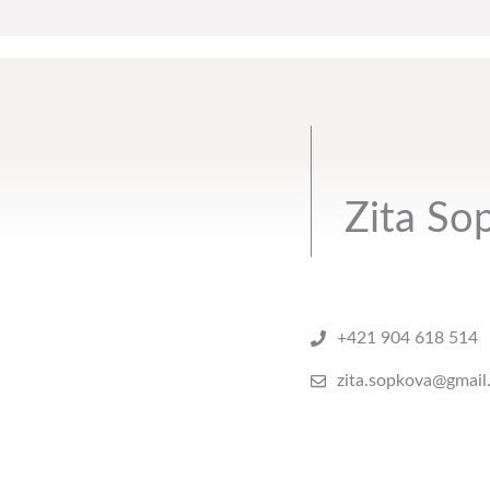
Zita So
+421 904 618 514
zita.sopkova@gmail