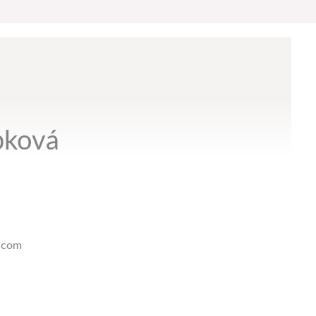
pková
.com