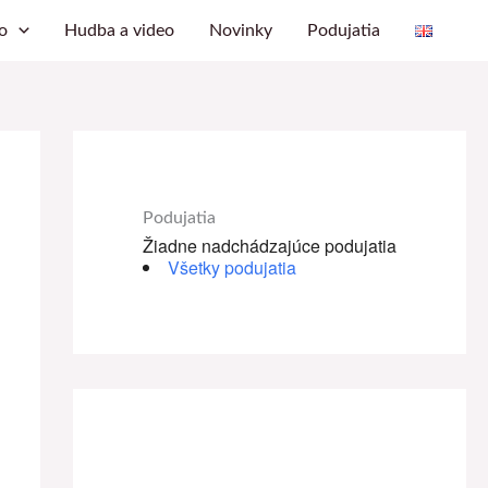
o
Hudba a video
Novinky
Podujatia
Podujatia
Žiadne nadchádzajúce podujatia
Všetky podujatia